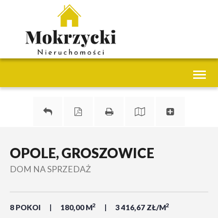
Toggl
naviga
OPOLE, GROSZOWICE
DOM NA SPRZEDAŻ
2
2
8 POKOI
180,00 M
3 416,67 ZŁ/M