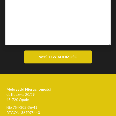
Mokrzycki Nieruchomości
ul. Koszyka 20/29
45-720 Opole
Nip 754-302-36-41
REGON: 367075440